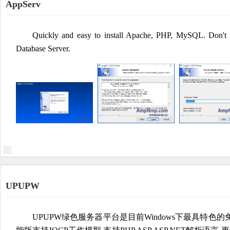
AppServ
Quickly and easy to install Apache, PHP, MySQL. Don't n
Database Server.
UPUPW
UPUPW绿色服务器平台是目前Windows下最具特色的免费服