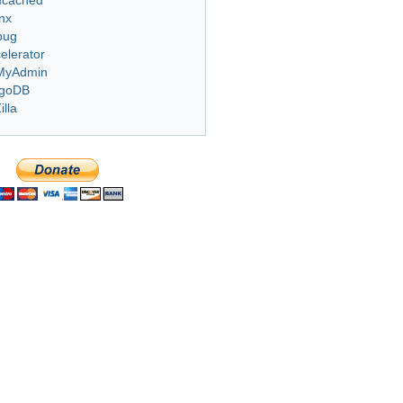
cached
nx
bug
elerator
MyAdmin
goDB
illa