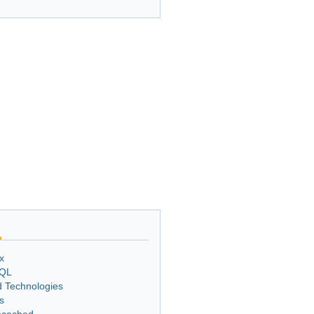
x
QL
 Technologies
s