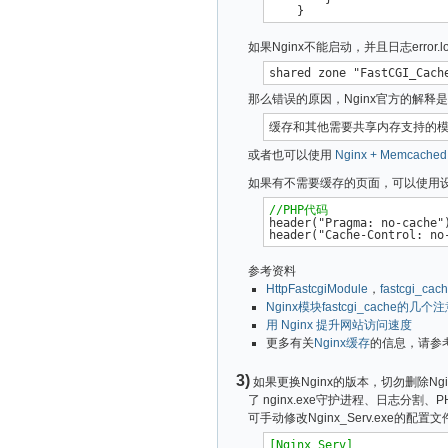
如果Nginx不能启动，并且日志erro
那么错误的原因，Nginx官方的解释
或者也可以使用
Nginx + Memcached
如果有不需要缓存的页面，可以使用设
//PHP代码
header("Pragma: no-cache")
参考资料
HttpFastcgiModule
，
fastcgi_cac
Nginx模块fastcgi_cache的几个
用 Nginx 提升网站访问速度
更多有关
Nginx缓存
的信息，请参
3)
如果更换Nginx的版本，切勿删除Ngin
了 nginx.exe守护进程、日志分割、
可手动修改Nginx_Serv.exe的配置文件Ng
[Nginx Serv]