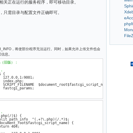
Mem
止相关正在运行的服务程序，即可移动目录。
Sphi
Xde
新，只需目录与配置文件正确即可。
eAcc
php
Mon
FileZ
H_INFO，将使部分程序无法运行。同时，如果允许上传文件也会
置信息。
码（旧版）：
..
 {

 127.0.0.1:9001;

 index.php;

  SCRIPT_FILENAME  $document_root$fastcgi_script_name;

 fastcgi_params;

..
php(/|$) {

lit_path_info  ^(.+?\.php)(/.*)$;

document_root$fastcgi_script_name) {

turn 404;
