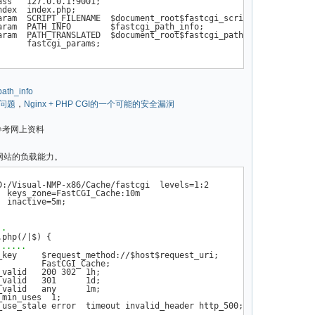
ss   127.0.0.1:9001;

dex  index.php;

aram  SCRIPT_FILENAME  $document_root$fastcgi_script_name;

aram  PATH_INFO        $fastcgi_path_info;

aram  PATH_TRANSLATED  $document_root$fastcgi_path_info;

     fastcgi_params;

path_info
FO问题
，
Nginx + PHP CGI的一个可能的安全漏洞
参考网上资料
升网站的负载能力。
D:/Visual-NMP-x86/Cache/fastcgi  levels=1:2

 keys_zone=FastCGI_Cache:10m

 inactive=5m;      

..
php(/|$) {

.....
_key     $request_method://$host$request_uri;

        FastCGI_Cache;

valid   200 302  1h;

valid   301      1d;

valid   any      1m;

min_uses  1;

_use_stale error  timeout invalid_header http_500;
