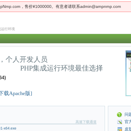
、AmpNmp.com，售价¥1000000。有意者请联系admin@ampnmp.com
集成运行环境
，个人开发人员
PHP集成运行环境最佳选择
64)
下载Apache版]
问
官
高速下载通道
31-x64.exe
皮