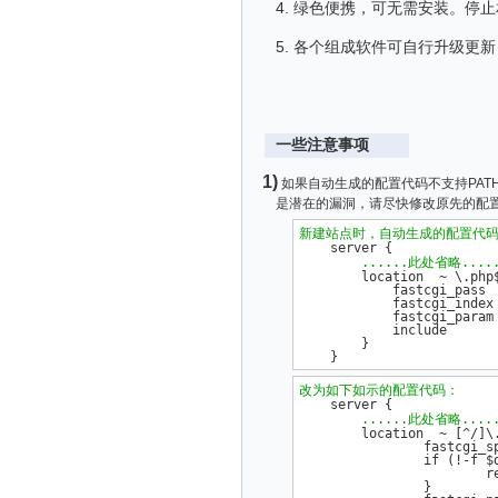
4. 绿色便携，可无需安装。停
5. 各个组成软件可自行升级更
一些注意事项
1)
如果自动生成的配置代码不支持PAT
是潜在的漏洞，请尽快修改原先的配
新建站点时，自动生成的配置代
    server {

......此处省略....
        location  ~ \.php$
            fastcgi_pass  
            fastcgi_index 
            fastcgi_param
            include       
        }           

改为如下如示的配置代码：
    server {

......此处省略....
        location  ~ [^/]\.
                fastcgi_sp
                if (!-f $
                        re
                }
