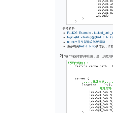
                fastcgi_pa
                fastcgi_in
                fastcgi_p
                fastcgi_p
                fastcgi_p
                include   
        }           

参考资料
FastCGI Example
，
fastcgi_split_
Nginx(PHP/fastcgi)的PATH_IN
nginx文件类型错误解析漏洞
更多有关
PATH_INFO
的信息，请
2)
Nginx缓存的简单应用，进一步提
配置代码如下：
    fastcgi_cache_path   
                          
                          
    server {

......此处省略....
        location  ~ [^/]\.
......此处省略.
            fastcgi_cache
            fastcgi_cache 
            fastcgi_cache_
            fastcgi_cache_
            fastcgi_cache_
            fastcgi_cache_
            fastcgi_cache
        }    
